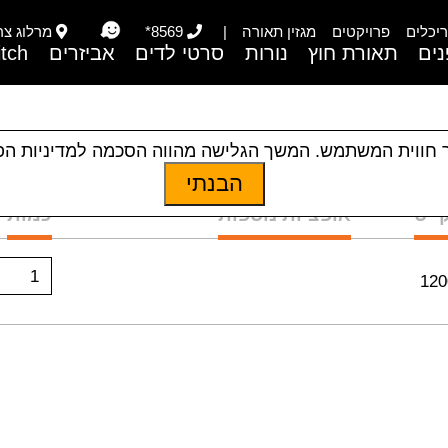
יכלים
פרויקטים
מגזין תאורה
|
8569*
מרלוג צריפי
ים
תאורת חוץ
נורות
סרטי לדים
אביזרים
itch
 חווית המשתמש. המשך הגלישה מהווה הסכמה למדיניות ה
הבנתי
״ט
אופציות נוספות
כמות
1
120