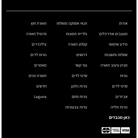
אודות
תנאי אספקה ומשלוח
תאורת חוץ
מעצבים ואדריכלים
גלריית תמונות
פרופיל תאורה
מידע שימושי
קטלוג תאורה
צילינדרים
שאלות ותשובות
דרושים
נורות לדים
מגזין עיצוב תאורה
צור קשר
מאמרים
נורות
סרטי לדים
תאורת פנים
סרטי לדים
נורות הלוגן
חדשים
אביזרים
נורות פחם
Laguna
נורות תלייה
נורות צבעוניות
כאן מכבדים