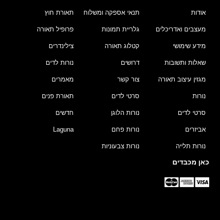
אודות
תנאי אספקה ומשלוח
תאורת חוץ
מעצבים ואדריכלים
גלריית תמונות
פרופיל תאורה
מידע שימושי
קטלוג תאורה
צילינדרים
שאלות ותשובות
דרושים
נורות לדים
מגזין עיצוב תאורה
צור קשר
מאמרים
נורות
סרטי לדים
תאורת פנים
סרטי לדים
נורות הלוגן
חדשים
אביזרים
נורות פחם
Laguna
נורות תלייה
נורות צבעוניות
כאן מכבדים