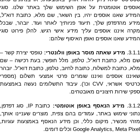
אוספים אוטומטית על אופן השימוש שלך באתר שלנו. סוגי
המידע שאנו אוספים יהיו, בין השאר, שם מלא, כתובת דוא"ל,
מידע מהדפדפן שלך, תיעוד פניותיך לאתר ועוד. יובהר, שבכל
מקרה איננו אוספים עליך מידע אישי רגיש. להלן פירוט סוגי
המידע שאנו אוספים ואופן האיסוף שלהם:
3.1.1.
מידע שאתה מוסר באופן וולונטרי:
טופסי יצירת קשר –
שם מלא, כתובת דוא"ל, טלפון, מלל חופשי; בעת רכישה – שם
מלא, כתובת למשלוח, כתובת לחיוב, טלפון, כתובת דוא"ל. יובהר
שאיננו אוספים ואיננו שומרים פרטי אמצעי תשלום (מספרי
כרטיסי אשראי, CVV וכו'). עיבוד התשלומים נעשה באמצעות
ספקי שירות חיצוניים מאובטחים.
3.1.2.
מידע הנאסף באופן אוטומטי:
כתובת IP, סוג דפדפן,
נתוני שימוש באתר, עמודים בהם צפית, מוצרים שעניינו אותך,
מזהי מכשיר, מיקום כללי, וכן מידע הנאסף באמצעות עוגיות,
Google Analytics, Meta Pixel וכלים דומים.