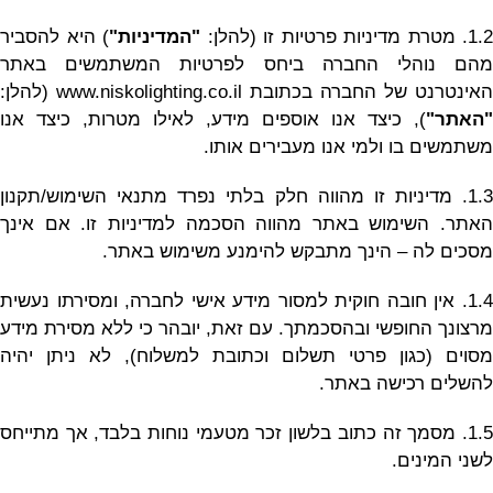
1.2. מטרת מדיניות פרטיות זו (להלן:
"המדיניות"
) היא להסביר
מהם נוהלי החברה ביחס לפרטיות המשתמשים באתר
האינטרנט של החברה בכתובת www.niskolighting.co.il (להלן:
"האתר"
), כיצד אנו אוספים מידע, לאילו מטרות, כיצד אנו
משתמשים בו ולמי אנו מעבירים אותו.
1.3. מדיניות זו מהווה חלק בלתי נפרד מתנאי השימוש/תקנון
האתר. השימוש באתר מהווה הסכמה למדיניות זו. אם אינך
מסכים לה – הינך מתבקש להימנע משימוש באתר.
1.4. אין חובה חוקית למסור מידע אישי לחברה, ומסירתו נעשית
מרצונך החופשי ובהסכמתך. עם זאת, יובהר כי ללא מסירת מידע
מסוים (כגון פרטי תשלום וכתובת למשלוח), לא ניתן יהיה
להשלים רכישה באתר.
1.5. מסמך זה כתוב בלשון זכר מטעמי נוחות בלבד, אך מתייחס
לשני המינים.