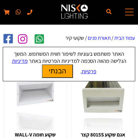
// elementor template for pages - should also ignore woo pages!!
עמוד הבית
/
תאורת פנים
/ שקועי קיר
האתר משתמש בעוגיות לשיפור חווית המשתמש. המשך
שקועי קיר
הגלישה מהווה הסכמה למדיניות הפרטיות באתר
מדיניות
הבנתי
פרטיות
.
אגם שקוע 8015S קצר
שקוע חומה WALL-V