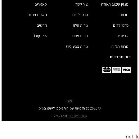
מגזין עיצוב תאורה
צור קשר
מאמרים
נורות
סרטי לדים
תאורת פנים
סרטי לדים
נורות הלוגן
חדשים
אביזרים
נורות פחם
Laguna
נורות תלייה
נורות צבעוניות
כאן מכבדים
תקנון
© 2026 כל הזכויות שמורות ניסקו ליטינג בע”מ
פיתוח אתרים
:
Site2goal