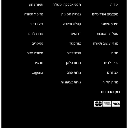
אודות
תנאי אספקה ומשלוח
תאורת חוץ
מעצבים ואדריכלים
גלריית תמונות
פרופיל תאורה
מידע שימושי
קטלוג תאורה
צילינדרים
שאלות ותשובות
דרושים
נורות לדים
מגזין עיצוב תאורה
צור קשר
מאמרים
נורות
סרטי לדים
תאורת פנים
סרטי לדים
נורות הלוגן
חדשים
אביזרים
נורות פחם
Laguna
נורות תלייה
נורות צבעוניות
כאן מכבדים