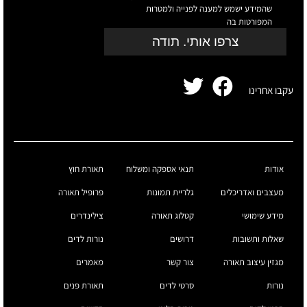
שהמידע ישמש למענה לפנייה ולמטרות
המפורטות בה
צרפו אותי. תודה
עקבו אחרינו
אודות
תנאי אספקה ומשלוח
תאורת חוץ
מעצבים ואדריכלים
גלריית תמונות
פרופיל תאורה
מידע שימושי
קטלוג תאורה
צילינדרים
שאלות ותשובות
דרושים
נורות לדים
מגזין עיצוב תאורה
צור קשר
מאמרים
נורות
סרטי לדים
תאורת פנים