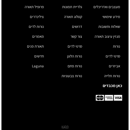
מעצבים ואדריכלים
גלריית תמונות
פרופיל תאורה
מידע שימושי
קטלוג תאורה
צילינדרים
שאלות ותשובות
דרושים
נורות לדים
מגזין עיצוב תאורה
צור קשר
מאמרים
נורות
סרטי לדים
תאורת פנים
סרטי לדים
נורות הלוגן
חדשים
אביזרים
נורות פחם
Laguna
נורות תלייה
נורות צבעוניות
כאן מכבדים
תקנון