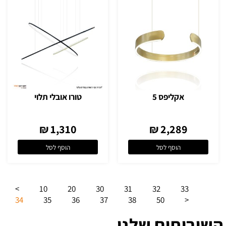
אקליפס 5
טורו אובלי תלוי
1,310 ₪
2,289 ₪
הוסף לסל
הוסף לסל
>
10
20
30
31
32
33
34
35
36
37
38
50
<
השירותים שלנו