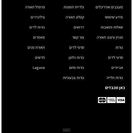
מעצבים ואדריכלים
גלריית תמונות
פרופיל תאורה
מידע שימושי
קטלוג תאורה
צילינדרים
שאלות ותשובות
דרושים
נורות לדים
מגזין עיצוב תאורה
צור קשר
מאמרים
נורות
סרטי לדים
תאורת פנים
סרטי לדים
נורות הלוגן
חדשים
אביזרים
נורות פחם
Laguna
נורות תלייה
נורות צבעוניות
כאן מכבדים
תקנון