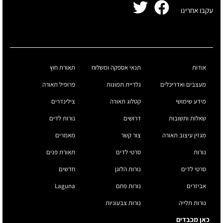
עקבו אחרינו
אודות
תנאי אספקה ומשלוח
תאורת חוץ
מעצבים ואדריכלים
גלריית תמונות
פרופיל תאורה
מידע שימושי
קטלוג תאורה
צילינדרים
שאלות ותשובות
דרושים
נורות לדים
מגזין עיצוב תאורה
צור קשר
מאמרים
נורות
סרטי לדים
תאורת פנים
סרטי לדים
נורות הלוגן
חדשים
אביזרים
נורות פחם
Laguna
נורות תלייה
נורות צבעוניות
כאן מכבדים