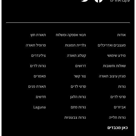
אודות
תנאי אספקה ומשלוח
תאורת חוץ
מעצבים ואדריכלים
גלריית תמונות
פרופיל תאורה
מידע שימושי
קטלוג תאורה
צילינדרים
שאלות ותשובות
דרושים
נורות לדים
מגזין עיצוב תאורה
צור קשר
מאמרים
נורות
סרטי לדים
תאורת פנים
סרטי לדים
נורות הלוגן
חדשים
אביזרים
נורות פחם
Laguna
נורות תלייה
נורות צבעוניות
כאן מכבדים