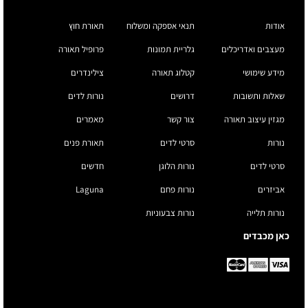
אודות
תנאי אספקה ומשלוח
תאורת חוץ
מעצבים ואדריכלים
גלריית תמונות
פרופיל תאורה
מידע שימושי
קטלוג תאורה
צילינדרים
שאלות ותשובות
דרושים
נורות לדים
מגזין עיצוב תאורה
צור קשר
מאמרים
נורות
סרטי לדים
תאורת פנים
סרטי לדים
נורות הלוגן
חדשים
אביזרים
נורות פחם
Laguna
נורות תלייה
נורות צבעוניות
כאן מכבדים