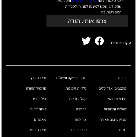
אני מאשר/ת את
מדיניות הפרטיות
ומסכים/ה
שהמידע ישמש למענה לפנייה ולמטרות
המפורטות בה
צרפו אותי. תודה
עקבו אחרינו
אודות
תנאי אספקה ומשלוח
תאורת חוץ
מעצבים ואדריכלים
גלריית תמונות
פרופיל תאורה
מידע שימושי
קטלוג תאורה
צילינדרים
שאלות ותשובות
דרושים
נורות לדים
מגזין עיצוב תאורה
צור קשר
מאמרים
נורות
סרטי לדים
תאורת פנים