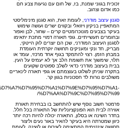
זכוכית בגווני שמנת, בז, של חום עם נגיעות צבע חם
כמו אדום וצהוב.
סגנון עיצוב מודרני
, לעומת זאת, הוא סגנון מינימליסטי
המתאפיין בניקיון ויזואלי ובקווים ישרים ועושה שימוש
בעיקר בצבעים מונוכרומטיים קרים – שחור, לבן ואפור
ובחומרים תעשייתיים. גופי תאורה דמויי מתכת יתאימו
לסגנון העיצוב המודרני, שכן הם יוצרים לוק הייטקי,
מבריק, חד ונקי ומעניקים תחושה יוקרתית העומדת
במבחן הזמן. רצוי להתמקד בגוף אחד מרכזי, עומד או
תלוי, שימשוך את תשומת הלב אך לא יעמיס על העין.
בבית בעיצוב מודרני כדאי לשלב ספוטים שקועים
בתקרה שניתן לשלוט בעוצמתם או גופי תאורה לינאריים
משולבים נורות לד חסכוניות בגוון קר.
/product/%D7%A7%D7%95%D7%A1%D7%9E%D7%95%D7%A1-
%D7%AA%D7%9C%D7%95%D7%99/
פרמטר חשוב נוסף שיש להתחשב בו בבחירת תאורת
אווירה לבית הוא הפונקציונליות של התאורה בכל חלל.
בחדר השינה או בסלון, התאורה יכולה להיות רכה יותר
כיוון שמטרתה היא בעיקר להאיר באור נעים וליצור
תחושה אינטימית המתאימה לאירוח או לשינה. לעומת