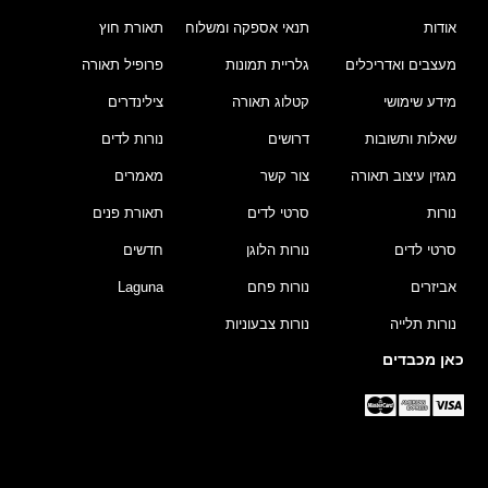
אודות
תנאי אספקה ומשלוח
תאורת חוץ
מעצבים ואדריכלים
גלריית תמונות
פרופיל תאורה
מידע שימושי
קטלוג תאורה
צילינדרים
שאלות ותשובות
דרושים
נורות לדים
מגזין עיצוב תאורה
צור קשר
מאמרים
נורות
סרטי לדים
תאורת פנים
סרטי לדים
נורות הלוגן
חדשים
אביזרים
נורות פחם
Laguna
נורות תלייה
נורות צבעוניות
כאן מכבדים