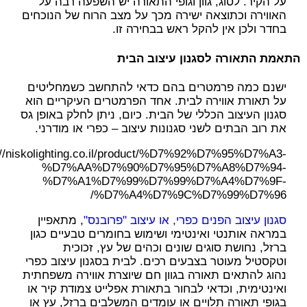
על הקיר. לסוג, גוון וגופי התאורה יש השפעה רבה על
האווירה וכתוצאה ישירה מכך על מצב הרוח של הנוכחים
בחדר ולכן אין להקל ראש בבחירה זו.
התאמת התאורה לסגנון עיצוב הבית
ישנם כמה פרמטרים בהם כדאי להתחשב כשמחליטים
על תאורת אווירה לבית. אחד הפרמטרים העיקריים הוא
סגנון העיצוב הכללי של הבית. כיום, ניתן לחלק באופן גס
את רוב הבתים לשני סגנונות עיצוב – כפרי או מודרני.
://niskolighting.co.il/product/%D7%92%D7%95%D7%A3-
%D7%AA%D7%90%D7%95%D7%A8%D7%94-
%D7%A1%D7%99%D7%99%D7%A4%D7%9F-
%D7%A4%D7%9C%D7%99%D7%96/
סגנון עיצוב הפנים כפרי, או עיצוב "פרובנס"
, מתאפיין
במראה אותנטי ואינטימי ו
שימוש בחומרים טבעיים כגון
ברזל, נחושת סוגים שונים וכהים של עץ, זכוכית
וטקסטיל מעוטר בצבעים רכים. לבית בסגנון עיצוב כפרי
נהוג להתאים תאורה בגוון חם שיוצרת אווירה משפחתית
ואינטימית, וכדאי לבחור בתאורת אפלייט צמודת קיר או
בגופי תאורה תלויים או עומדים המשלבים ברזל, עץ או