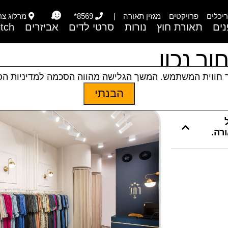
יכלים
פרויקטים
מגזין תאורה
|
8569*
מרלוג צריפי
ים
תאורת חוץ
נורות
סרטי לדים
אביזרים
itch
ר נכון
 חווית המשתמש. המשך הגלישה מהווה הסכמה למדיניות ה
ן
הבנתי
רה.