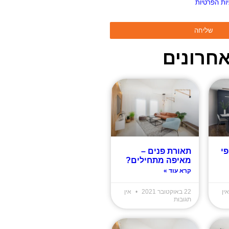
יות הפרטיות
ומסכים/ה שהמידע ישמש
ות המפורטות בה
שליחה
חרונים
פי
תאורת פנים –
מאיפה מתחילים?
קרא עוד »
ין
22 באוקטובר 2021
אין
תגובות