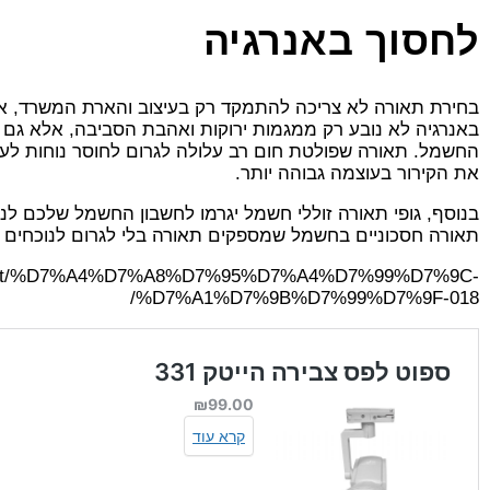
לחסוך באנרגיה
בחירת תאורה לא צריכה להתמקד רק בעיצוב והארת המשרד, אלא
באנרגיה לא נובע רק ממגמות ירוקות ואהבת הסביבה, אלא גם מ
החשמל. תאורה שפולטת חום רב עלולה לגרום לחוסר נוחות לעו
את הקירור בעוצמה גבוהה יותר.
בנוסף,
גופי תאורה זוללי חשמל יגרמו לחשבון החשמל שלכם לנסו
תאורה חסכוניים בחשמל שמספקים תאורה בלי לגרום לנוכחים ל
il/product/%D7%A4%D7%A8%D7%95%D7%A4%D7%99%D7%9C-
%D7%A1%D7%9B%D7%99%D7%9F-018/