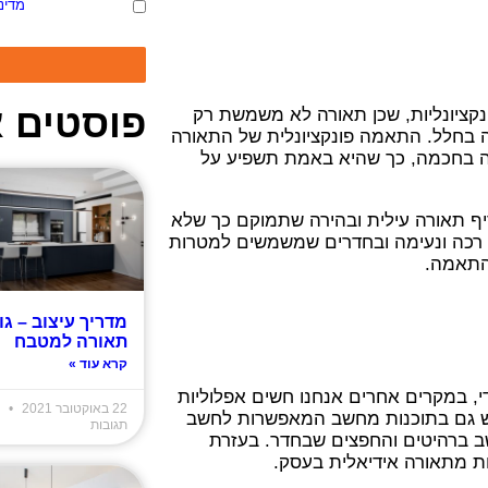
אני מאשר/ת את
מדינ
למענה לפנייה ולמטר
פוסטים א
קציונליות, שכן תאורה לא משמשת רק
 בחלל. התאמה פונקציונלית של התאורה
ה בחכמה, כך שהיא באמת תשפיע על
יף תאורה עילית ובהירה שתמוקם כך שלא
 רכה ונעימה ובחדרים שמשמשים למטרות
והתאמה.
מדריך עיצוב – גו
תאורה למטבח
קרא עוד »
, במקרים אחרים אנחנו חשים אפלוליות
22 באוקטובר 2021
א
ש גם בתוכנות מחשב המאפשרות לחשב
תגובות
שב ברהיטים והחפצים שבחדר. בעזרת
ות מתאורה אידיאלית בעסק.