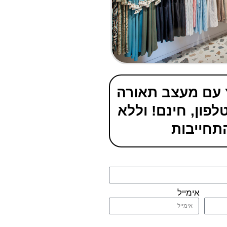
ץ עם מעצב תאורה
פון, חינם! וללא
תחייבות
אימייל