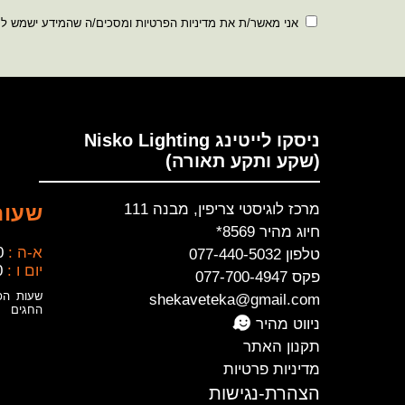
אני מאשר/ת את מדיניות הפרטיות ומסכים/ה שהמידע ישמש ל
ניסקו לייטינג Nisko Lighting
(שקע ותקע תאורה)
מרכז לוגיסטי צריפין, מבנה 111
שעות
חיוג מהיר 8569*
א-ה :
0
טלפון 077-440-5032
יום ו :
0
פקס 077-700-4947
שעות הפ
shekaveteka@gmail.com
החגים
ניווט מהיר
תקנון האתר
מדיניות פרטיות
הצהרת-נגישות