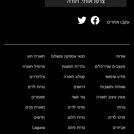
צרפו אותי. תודה
עקבו אחרינו
אודות
תנאי אספקה ומשלוח
תאורת חוץ
מעצבים ואדריכלים
גלריית תמונות
פרופיל תאורה
מידע שימושי
קטלוג תאורה
צילינדרים
שאלות ותשובות
דרושים
נורות לדים
מגזין עיצוב תאורה
צור קשר
מאמרים
נורות
סרטי לדים
תאורת פנים
סרטי לדים
נורות הלוגן
חדשים
אביזרים
נורות פחם
Laguna