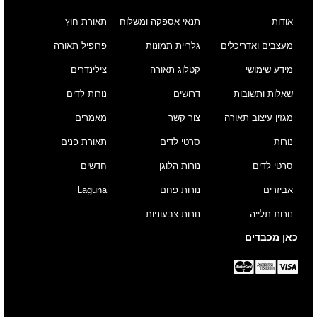
אודות
תנאי אספקה ומשלוח
תאורת חוץ
מעצבים ואדריכלים
גלריית תמונות
פרופיל תאורה
מידע שימושי
קטלוג תאורה
צילינדרים
שאלות ותשובות
דרושים
נורות לדים
מגזין עיצוב תאורה
צור קשר
מאמרים
נורות
סרטי לדים
תאורת פנים
סרטי לדים
נורות הלוגן
חדשים
אביזרים
נורות פחם
Laguna
נורות תלייה
נורות צבעוניות
כאן מכבדים