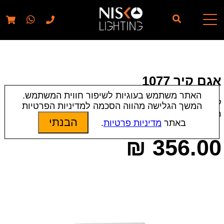
// elementor template for pages - should also ignore woo
pages!!
אגם קיר 1077
האתר משתמש בעוגיות לשיפור חווית המשתמש.
קטגוריות:
מנורות קיר
|
צמודי קיר/חומה
|
תאורת פנים
המשך הגלישה מהווה הסכמה למדיניות הפרטיות
מק״ט:
11472
הבנתי
באתר
מדיניות פרטיות
.
₪
356.00