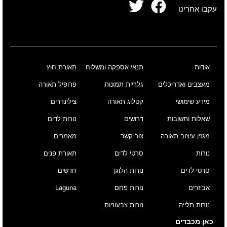
עקבו אחרינו
אודות
תנאי אספקה ומשלוח
תאורת חוץ
מעצבים ואדריכלים
גלריית תמונות
פרופיל תאורה
מידע שימושי
קטלוג תאורה
צילינדרים
שאלות ותשובות
דרושים
נורות לדים
מגזין עיצוב תאורה
צור קשר
מאמרים
נורות
סרטי לדים
תאורת פנים
סרטי לדים
נורות הלוגן
חדשים
אביזרים
נורות פחם
Laguna
נורות תלייה
נורות צבעוניות
כאן מכבדים