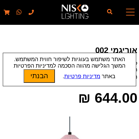
// elementor template for pages - should also ignore woo
pages!!
אוריגמי 002
האתר משתמש בעוגיות לשיפור חווית המשתמש.
קטגוריות:
Laguna
|
מנורות בהדפסה 3D
|
מנורות תלייה
|
המשך הגלישה מהווה הסכמה למדיניות הפרטיות
תאורת פנים
הבנתי
באתר
מדיניות פרטיות
.
מק״ט:
6129
₪
644.00