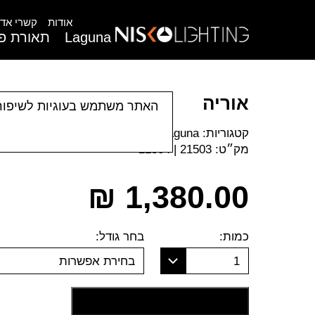
אודות
קשרי אדר
Laguna
תאורת פנ
אוריה
האתר משתמש בעוגיות לשיפור
קטגוריות:
Laguna
|
מנורות בהדפסה 3D
|
מנורות ק
מק״ט:
21503 | 21304
₪
1,380.00
כמות:
בחר גודל:
1
בחירת אפשרות
הוסף לסל קניות