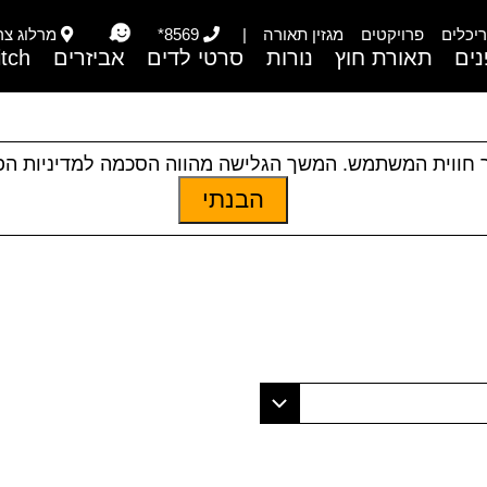
יכלים
פרויקטים
מגזין תאורה
|
8569*
מרלוג צריפי
ים
תאורת חוץ
נורות
סרטי לדים
אביזרים
itch
 חווית המשתמש. המשך הגלישה מהווה הסכמה למדיניות ה
הבנתי
יר
|
תאורת פנים