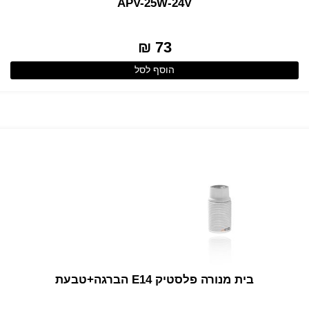
APV-25W-24V
73 ₪
הוסף לסל
בית מנורה פלסטיק E14 הברגה+טבעת