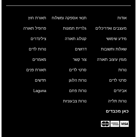
אודות
תנאי אספקה ומשלוח
תאורת חוץ
מעצבים ואדריכלים
גלריית תמונות
פרופיל תאורה
מידע שימושי
קטלוג תאורה
צילינדרים
שאלות ותשובות
דרושים
נורות לדים
מגזין עיצוב תאורה
צור קשר
מאמרים
נורות
סרטי לדים
תאורת פנים
סרטי לדים
נורות הלוגן
חדשים
אביזרים
נורות פחם
Laguna
נורות תלייה
נורות צבעוניות
כאן מכבדים