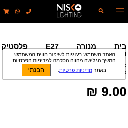
// elementor template for pages - should also ignore woo
pages!!
בית מנורה E27 פלסטיק
הברגה+טבעת
האתר משתמש בעוגיות לשיפור חווית המשתמש.
המשך הגלישה מהווה הסכמה למדיניות הפרטיות
קטגוריות:
אביזרים
|
בתי מנורה
הבנתי
באתר
מדיניות פרטיות
.
מק״ט:
11342 | 1195 | 1244
₪
9.00