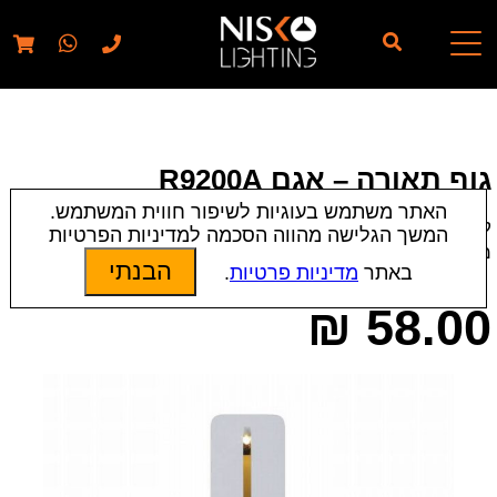
// elementor template for pages - should also ignore woo
pages!!
גוף תאורה – אגם R9200A
האתר משתמש בעוגיות לשיפור חווית המשתמש.
קטגוריות:
שקועי קיר
|
שקועי קיר/חומה
|
תאורת פנים
המשך הגלישה מהווה הסכמה למדיניות הפרטיות
מק״ט:
13134
הבנתי
באתר
מדיניות פרטיות
.
₪
58.00