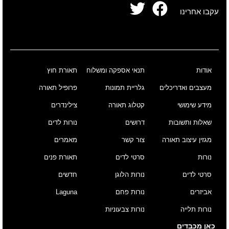
עקבו אחרינו
אודות
תנאי אספקה ומשלוח
תאורת חוץ
מעצבים ואדריכלים
גלריית תמונות
פרופיל תאורה
מידע שימושי
קטלוג תאורה
צילינדרים
שאלות ותשובות
דרושים
נורות לדים
מגזין עיצוב תאורה
צור קשר
מאמרים
נורות
סרטי לדים
תאורת פנים
סרטי לדים
נורות הלוגן
חדשים
אביזרים
נורות פחם
Laguna
נורות תלייה
נורות צבעוניות
כאן מכבדים