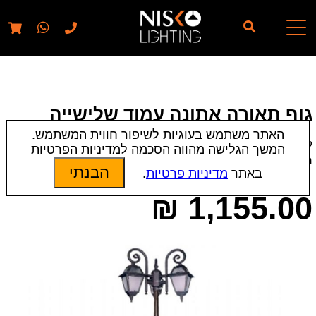
// elementor template for pages - should also ignore woo
pages!!
גוף תאורה אתונה עמוד שלישייה
האתר משתמש בעוגיות לשיפור חווית המשתמש.
קטגוריות:
עמודי תאורה לגינה
|
תאורת חוץ
המשך הגלישה מהווה הסכמה למדיניות הפרטיות
מק״ט:
6189
הבנתי
באתר
מדיניות פרטיות
.
₪
1,155.00