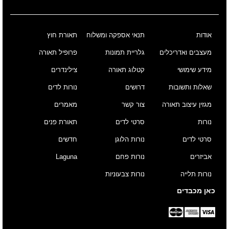
אודות
תנאי אספקה ומשלוח
תאורת חוץ
מעצבים ואדריכלים
גלריית תמונות
פרופיל תאורה
מידע שימושי
קטלוג תאורה
צילינדרים
שאלות ותשובות
דרושים
נורות לדים
מגזין עיצוב תאורה
צור קשר
מאמרים
נורות
סרטי לדים
תאורת פנים
סרטי לדים
נורות הלוגן
חדשים
אביזרים
נורות פחם
Laguna
נורות תלייה
נורות צבעוניות
כאן מכבדים