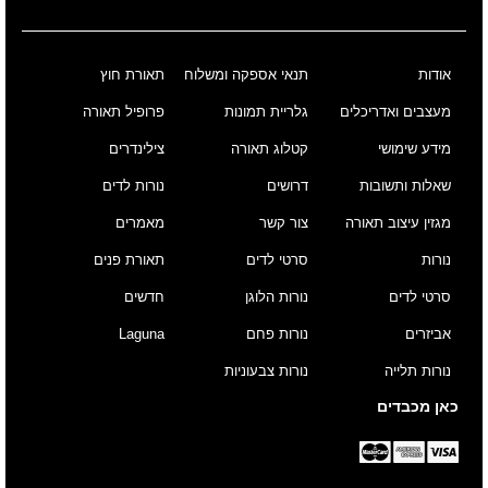
אודות
תנאי אספקה ומשלוח
תאורת חוץ
מעצבים ואדריכלים
גלריית תמונות
פרופיל תאורה
מידע שימושי
קטלוג תאורה
צילינדרים
שאלות ותשובות
דרושים
נורות לדים
מגזין עיצוב תאורה
צור קשר
מאמרים
נורות
סרטי לדים
תאורת פנים
סרטי לדים
נורות הלוגן
חדשים
אביזרים
נורות פחם
Laguna
נורות תלייה
נורות צבעוניות
כאן מכבדים