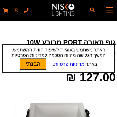
// elementor template for pages - should also ignore woo
pages!!
גוף תאורה PORT מרובע 10W
האתר משתמש בעוגיות לשיפור חווית המשתמש.
קטגוריות:
שקועי תקרה
המשך הגלישה מהווה הסכמה למדיניות הפרטיות
מק״ט:
010759
הבנתי
באתר
מדיניות פרטיות
.
₪
127.00