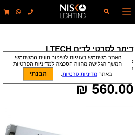
// elementor template for pages - should also ignore woo
pages!!
דימר לסרטי לדים LTECH
האתר משתמש בעוגיות לשיפור חווית המשתמש.
קטגוריות:
אביזרים
|
שנאים, ספקים ודרייברים
המשך הגלישה מהווה הסכמה למדיניות הפרטיות
מק״ט:
13785
הבנתי
באתר
מדיניות פרטיות
.
₪
560.00