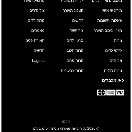
מעצבים ואדריכלים
גלריית תמונות
פרופיל תאורה
מידע שימושי
קטלוג תאורה
צילינדרים
שאלות ותשובות
דרושים
נורות לדים
מגזין עיצוב תאורה
צור קשר
מאמרים
נורות
סרטי לדים
תאורת פנים
סרטי לדים
נורות הלוגן
חדשים
אביזרים
נורות פחם
Laguna
נורות תלייה
נורות צבעוניות
כאן מכבדים
תקנון
© 2026 כל הזכויות שמורות ניסקו ליטינג בע”מ