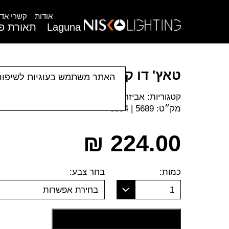
אודות
קשרי אדר
Laguna
תאורת פנ
טאץ' דו קוטבי לקופסא 60 מ"מ
האתר משתמש בעוגיות לשיפור
קטגוריות:
אביזרים
|
מתגי טאצ' Nisko Smart
מק״ט:
5689 | 8354
₪
224.00
כמות:
בחר צבע:
1
בחירת אפשרות
הוסף לסל קניות