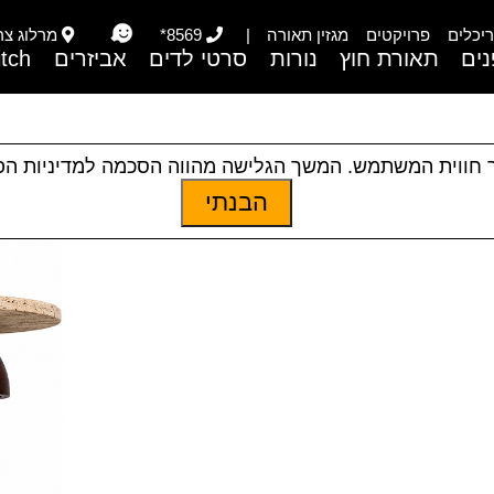
יכלים
פרויקטים
מגזין תאורה
|
8569*
מרלוג צריפי
ים
תאורת חוץ
נורות
סרטי לדים
אביזרים
itch
 חווית המשתמש. המשך הגלישה מהווה הסכמה למדיניות ה
הבנתי