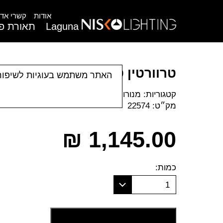
אודות
קשרי אדר
Laguna
תאורת פנ
טרוורטין טבעת תלוי קוטר 30
האתר משתמש בעוגיות לשיפור
קטגוריות:
מנורות תלייה
|
תאורת פנים
מק״ט:
22574
₪
1,145.00
כמות:
1
הוסף לסל קניות