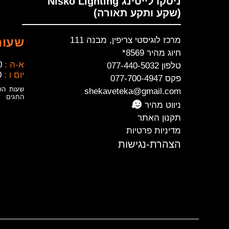
ניסקו לייטינג Nisko Lighting
(שקע ותקע תאורה)
מרכז לוגיסטי צריפין, מבנה 111
שעות
חיוג מהיר 8569*
א-ה :
0
טלפון 077-440-5032
יום ו :
0
פקס 077-700-4947
שעות הפ
shekaveteka@gmail.com
החגים
ניווט מהיר
תקנון האתר
מדיניות פרטיות
הצהרת-נגישות