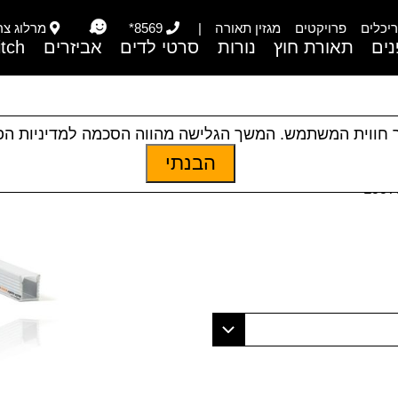
יכלים
פרויקטים
מגזין תאורה
|
8569*
מרלוג צריפי
ים
תאורת חוץ
נורות
סרטי לדים
אביזרים
itch
 חווית המשתמש. המשך הגלישה מהווה הסכמה למדיניות ה
הבנתי