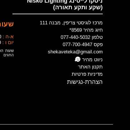
ניסקו לייטינג Nisko Lighting
(שקע ותקע תאורה)
מרכז לוגיסטי צריפין, מבנה 111
שעות
חיוג מהיר 8569*
א-ה :
0
טלפון 077-440-5032
יום ו :
0
פקס 077-700-4947
שעות הפ
shekaveteka@gmail.com
החגים
ניווט מהיר
תקנון האתר
מדיניות פרטיות
הצהרת-נגישות