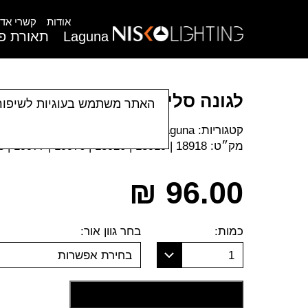
אודות
קשרי אדר
Laguna
תאורת פנ
לגונה סלים חיצוני
האתר משתמש בעוגיות לשיפור
קטגוריות:
Laguna
|
פרופיל תאורה
|
פרופילי תאורה
מק״ט:
18918 | 18919 | 18920 | 19976 | 19977 | 19978
₪
96.00
כמות:
בחר גוון אור:
1
בחירת אפשרות
הוסף לסל קניות