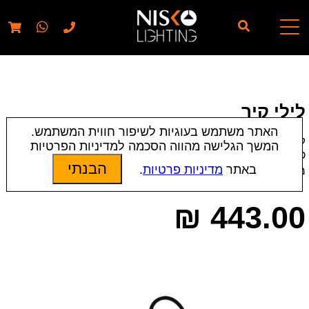
// elementor template for pages - should also ignore woo
pages!!
לילי קיר
האתר משתמש בעוגיות לשיפור חווית המשתמש.
קטגוריות:
Laguna
|
מנורות בהדפסה 3D
|
מנורות קיר
|
תאורת
המשך הגלישה מהווה הסכמה למדיניות הפרטיות
פנים
הבנתי
באתר
מדיניות פרטיות
.
מק״ט:
5758
₪
443.00