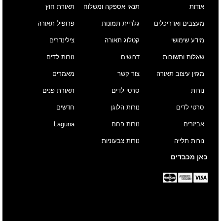
אודות
תנאי אספקה ומשלוח
תאורת חוץ
מעצבים ואדריכלים
גלריית תמונות
פרופיל תאורה
מידע שימושי
קטלוג תאורה
צילינדרים
שאלות ותשובות
דרושים
נורות לדים
מגזין עיצוב תאורה
צור קשר
מאמרים
נורות
סרטי לדים
תאורת פנים
סרטי לדים
נורות הלוגן
חדשים
אביזרים
נורות פחם
Laguna
נורות תלייה
נורות צבעוניות
כאן מכבדים