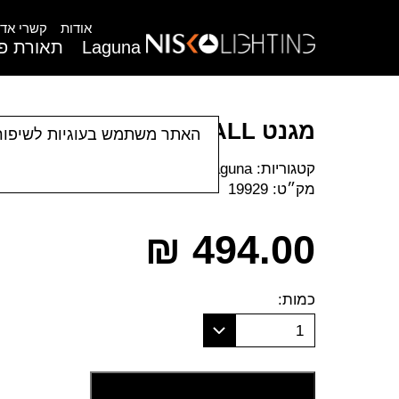
אודות
קשרי אדר
Laguna
תאורת פנ
מגנט MICRO GLASS BALL
האתר משתמש בעוגיות לשיפור
קטגוריות:
Laguna
|
פרופיל מגנט
|
תאורה פס צבירה
מק״ט:
19929
₪
494.00
כמות:
1
הוסף לסל קניות