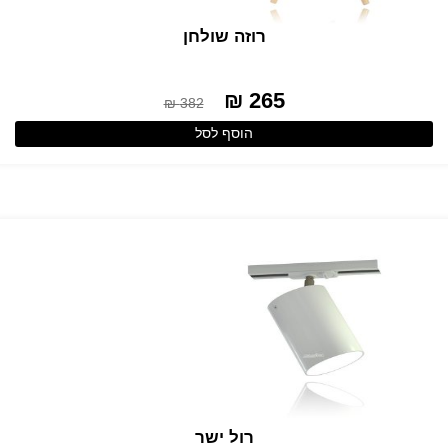
רוזה שולחן
265 ₪
382 ₪
הוסף לסל
רול ישר