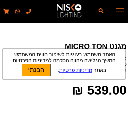
// elementor template for pages - should also ignore woo
pages!!
מגנט MICRO TON
האתר משתמש בעוגיות לשיפור חווית המשתמש.
קטגוריות:
Laguna
|
פרופיל מגנט
|
תאורה פס צבירה
|
תאורת
המשך הגלישה מהווה הסכמה למדיניות הפרטיות
פנים
הבנתי
באתר
מדיניות פרטיות
.
מק״ט:
19925
₪
539.00