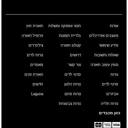
אודות
תנאי אספקה ומשלוח
תאורת חוץ
מעצבים ואדריכלים
גלריית תמונות
פרופיל תאורה
מידע שימושי
קטלוג תאורה
צילינדרים
שאלות ותשובות
דרושים
נורות לדים
מגזין עיצוב תאורה
צור קשר
מאמרים
נורות
סרטי לדים
תאורת פנים
סרטי לדים
נורות הלוגן
חדשים
אביזרים
נורות פחם
Laguna
נורות תלייה
נורות צבעוניות
כאן מכבדים