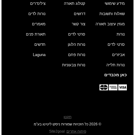
מידע שימושי
קטלוג תאורה
צילינדרים
שאלות ותשובות
דרושים
נורות לדים
מגזין עיצוב תאורה
צור קשר
מאמרים
נורות
סרטי לדים
תאורת פנים
סרטי לדים
נורות הלוגן
חדשים
אביזרים
נורות פחם
Laguna
נורות תלייה
נורות צבעוניות
כאן מכבדים
תקנון
© 2026 כל הזכויות שמורות ניסקו ליטינג בע”מ
פיתוח אתרים
:
Site2goal