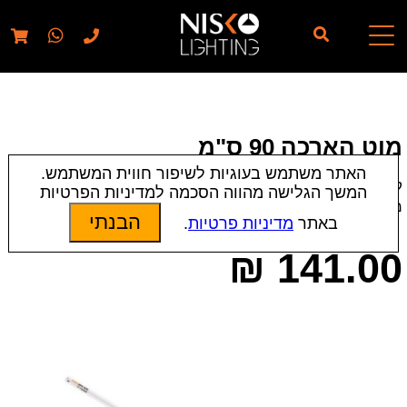
// elementor template for pages - should also ignore woo
pages!!
מוט הארכה 90 ס"מ
האתר משתמש בעוגיות לשיפור חווית המשתמש.
קטגוריות:
אביזרים
|
מאווררי תקרה
|
תאורת פנים
המשך הגלישה מהווה הסכמה למדיניות הפרטיות
מק״ט:
6400 | 6401 | 7776
הבנתי
באתר
מדיניות פרטיות
.
₪
141.00