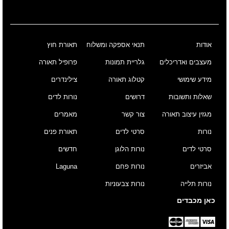
אודות
תנאי אספקה ומשלוח
תאורת חוץ
מעצבים ואדריכלים
גלריית תמונות
פרופיל תאורה
מידע שימושי
קטלוג תאורה
צילינדרים
שאלות ותשובות
דרושים
נורות לדים
מגזין עיצוב תאורה
צור קשר
מאמרים
נורות
סרטי לדים
תאורת פנים
סרטי לדים
נורות הלוגן
חדשים
אביזרים
נורות פחם
Laguna
נורות תלייה
נורות צבעוניות
כאן מכבדים