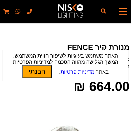
// elementor template for pages - should also ignore woo
pages!!
מנורת קיר FENCE
האתר משתמש בעוגיות לשיפור חווית המשתמש.
קטגוריות:
מנורות קיר
|
תאורת פנים
המשך הגלישה מהווה הסכמה למדיניות הפרטיות
מק״ט:
9119
הבנתי
באתר
מדיניות פרטיות
.
₪
664.00