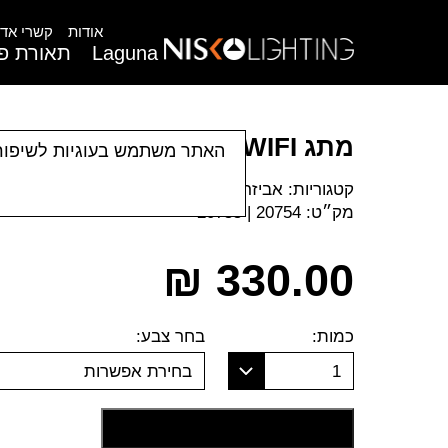
אודות
קשרי אדר
Laguna
תאורת פנ
מתג WIFI תריס ל 4 מקום | מק"ט
האתר משתמש בעוגיות לשיפור
קטגוריות:
אביזרים
|
מתגי טאצ' Nisko Smart
מק״ט:
20754 | 20755
₪
330.00
כמות:
בחר צבע:
1
בחירת אפשרות
הוסף לסל קניות