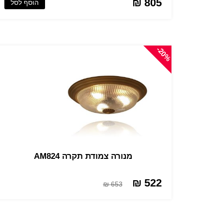
805 ₪
הוסף לסל
-20%
מנורה צמודת תקרה AM824
522 ₪
653 ₪