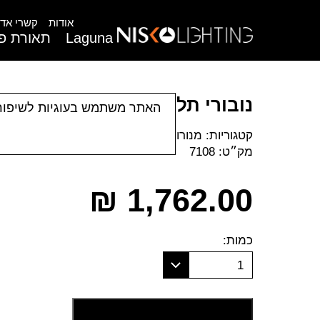
אודות
קשרי אדר
Laguna
תאורת פנ
נובורי תליה 200/800
האתר משתמש בעוגיות לשיפור
קטגוריות:
מנורות תלייה
|
תאורת פנים
מק״ט:
7108
₪
1,762.00
כמות:
1
הוסף לסל קניות