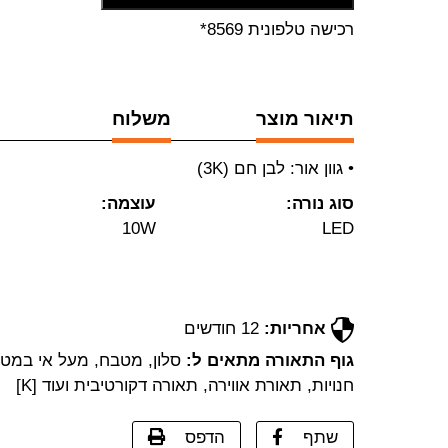
רכישה טלפונית 8569*
תיאור מוצר
משלוח
• גוון אור: לבן חם (3K)
סוג נורה:
עוצמה:
10W
LED
אחריות:
12 חודשים
גוף התאורה מתאים ל:
סלון, מטבח, מעל אי במטב
חנויות, תאורת אווירה, תאורה דקורטיבית ועוד [K]
שתף
הדפס