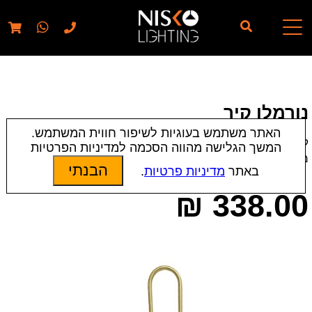
// elementor template for pages - should also ignore woo
pages!!
נורמלן קיר
האתר משתמש בעוגיות לשיפור חווית המשתמש.
קטגוריות:
מנורות קיר
|
תאורת פנים
המשך הגלישה מהווה הסכמה למדיניות הפרטיות
מק״ט:
3328
הבנתי
באתר
מדיניות פרטיות
.
₪
338.00