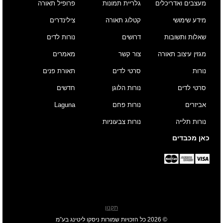
מעצבים ואדריכלים
גלריית תמונות
פרופיל תאורה
מידע שימושי
קטלוג תאורה
צילינדרים
שאלות ותשובות
דרושים
נורות לדים
מגזין עיצוב תאורה
צור קשר
מאמרים
נורות
סרטי לדים
תאורת פנים
סרטי לדים
נורות הלוגן
חדשים
אביזרים
נורות פחם
Laguna
נורות תלייה
נורות צבעוניות
כאן מכבדים
תקנון
© 2026 כל הזכויות שמורות ניסקו ליטינג בע”מ