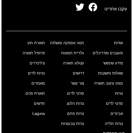
עקבו אחרינו
אודות
תנאי אספקה ומשלוח
תאורת חוץ
מעצבים ואדריכלים
גלריית תמונות
פרופיל תאורה
מידע שימושי
קטלוג תאורה
צילינדרים
שאלות ותשובות
דרושים
נורות לדים
מגזין עיצוב תאורה
צור קשר
מאמרים
נורות
סרטי לדים
תאורת פנים
סרטי לדים
נורות הלוגן
חדשים
אביזרים
נורות פחם
Laguna
נורות תלייה
נורות צבעוניות