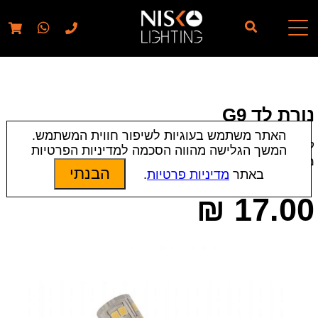
// elementor template for pages - should also ignore woo
pages!!
נורת לד G9
האתר משתמש בעוגיות לשיפור חווית המשתמש.
קטגוריות:
כל הנורות
|
נורות לדים
המשך הגלישה מהווה הסכמה למדיניות הפרטיות
מק״ט:
7443
הבנתי
באתר
מדיניות פרטיות
.
₪
17.00