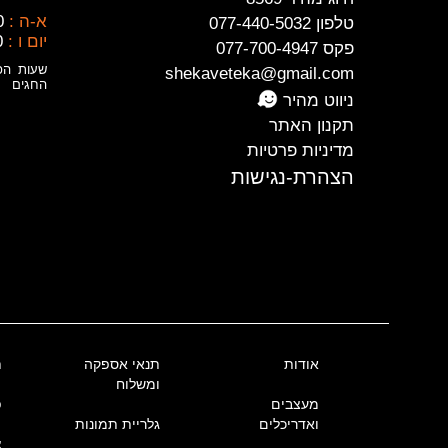
א-ה :
0
טלפון 077-440-5032
יום ו :
0
פקס 077-700-4947
שעות הפ
shekaveteka@gmail.com
החגים
ניווט מהיר
תקנון האתר
מדיניות פרטיות
הצהרת-נגישות
אודות
תנאי אספקה
ת
ומשלוח
מעצבים
פ
ואדריכלים
גלריית תמונות
צ