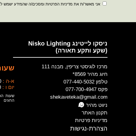
אני מאשר/ת את מדיניות הפרטיות ומסכים/ה שהמידע ישמש ל
ניסקו לייטינג Nisko Lighting
(שקע ותקע תאורה)
מרכז לוגיסטי צריפין, מבנה 111
שעות
חיוג מהיר 8569*
א-ה :
0
טלפון 077-440-5032
יום ו :
0
פקס 077-700-4947
שעות הפ
shekaveteka@gmail.com
החגים
ניווט מהיר
תקנון האתר
מדיניות פרטיות
הצהרת-נגישות