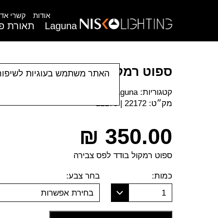
אודות
קשרי אדר
Laguna
תאורת פנ
ספוט רמקול שקוע
האתר משתמש בעוגיות לשיפור
קטגוריות:
Laguna
|
פרופיל מגנט
|
תאורה פס צבירה
מק״ט:
22172 | 22173
₪
350.00
ספוט רמקול בודד לפס צבירה
כמות:
בחר צבע:
1
בחירת אפשרות