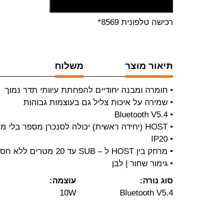
הוסף לסל קניות
רכישה טלפונית 8569*
תיאור מוצר
משלוח
• חומרה ומבנה יחודיים להפחתת עיוותי תדר נמוך
• שמירה על איכות צליל גם בעוצמות גבוהות
• Bluetooth V5.4
• HOST (יחידה ראשית) יכולה לסנכרן מספר בלי מוגבל של יחידות SUB
• IP20
• מרחק בין HOST ל – SUB עד 20 מטרים ללא חסימה
• גימור שחור | לבן
סוג נורה:
עוצמה:
10W
Bluetooth V5.4