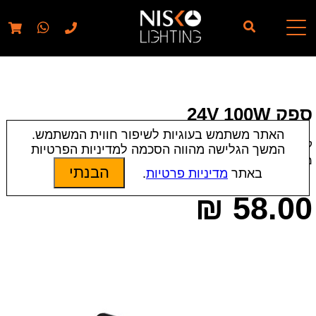
// elementor template for pages - should also ignore woo
pages!!
ספק 24V 100W
האתר משתמש בעוגיות לשיפור חווית המשתמש.
קטגוריות:
אביזרים
|
שנאים, ספקים ודרייברים
המשך הגלישה מהווה הסכמה למדיניות הפרטיות
מק״ט:
3168
הבנתי
באתר
מדיניות פרטיות
.
₪
58.00