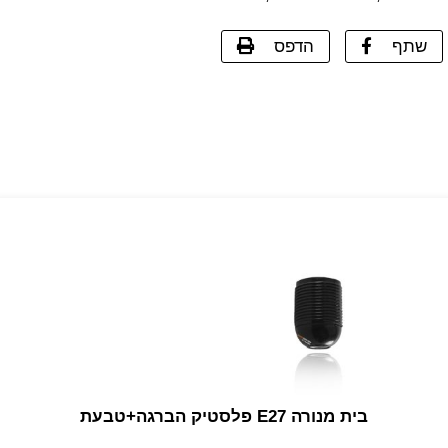
שתף
הדפס
בית מנורה E27 פלסטיק הברגה+טבעת