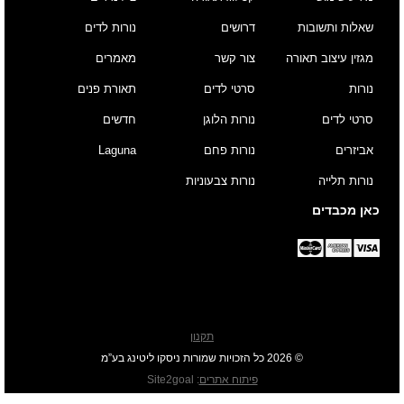
שאלות ותשובות
דרושים
נורות לדים
מגזין עיצוב תאורה
צור קשר
מאמרים
נורות
סרטי לדים
תאורת פנים
סרטי לדים
נורות הלוגן
חדשים
אביזרים
נורות פחם
Laguna
נורות תלייה
נורות צבעוניות
כאן מכבדים
תקנון
© 2026 כל הזכויות שמורות ניסקו ליטינג בע”מ
פיתוח אתרים
:
Site2goal