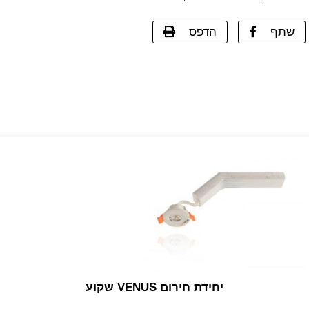
שתף
הדפס
יחידת חירום VENUS שקוע