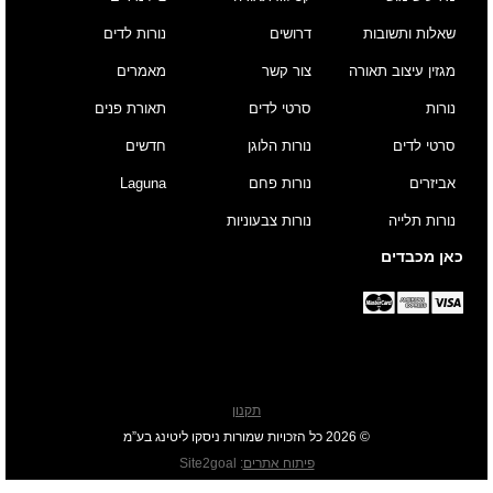
שאלות ותשובות
דרושים
נורות לדים
מגזין עיצוב תאורה
צור קשר
מאמרים
נורות
סרטי לדים
תאורת פנים
סרטי לדים
נורות הלוגן
חדשים
אביזרים
נורות פחם
Laguna
נורות תלייה
נורות צבעוניות
כאן מכבדים
תקנון
© 2026 כל הזכויות שמורות ניסקו ליטינג בע”מ
פיתוח אתרים
:
Site2goal