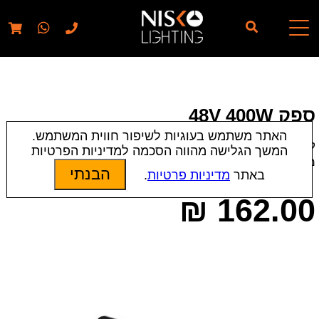
// elementor template for pages - should also ignore woo
pages!!
ספק 48V 400W
האתר משתמש בעוגיות לשיפור חווית המשתמש.
קטגוריות:
אביזרים
|
שנאים, ספקים ודרייברים
המשך הגלישה מהווה הסכמה למדיניות הפרטיות
מק״ט:
11475
הבנתי
באתר
מדיניות פרטיות
.
₪
162.00