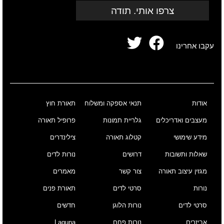
צרפו אותי. תודה
עקבו אחרינו
אודות
תנאי אספקה ומשלוח
תאורת חוץ
מעצבים ואדריכלים
גלריית תמונות
פרופיל תאורה
מידע שימושי
קטלוג תאורה
צילינדרים
שאלות ותשובות
דרושים
נורות לדים
מגזין עיצוב תאורה
צור קשר
מאמרים
נורות
סרטי לדים
תאורת פנים
סרטי לדים
נורות הלוגן
חדשים
אביזרים
נורות פחם
Laguna