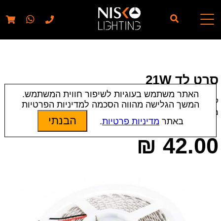
// elementor template for pages - should also ignore woo
pages!!
סרט לד 21W
האתר משתמש בעוגיות לשיפור חווית המשתמש.
קטגוריות:
סרטי לדים
|
תאורת לד
המשך הגלישה מהווה הסכמה למדיניות הפרטיות
מק״ט:
12810 | 8505 | 10598
הבנתי
באתר
מדיניות פרטיות
.
₪
42.00