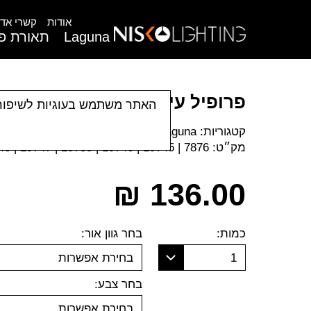
אודות
קשרי אדר
Laguna
תאורת פנ
פרופיל עיפרון
האתר משתמש בעוגיות לשיפור
קטגוריות:
Laguna
|
פרופיל תאורה
|
פרופילי תאורה
|
מק״ט:
7876 | 19745 | 19746 | 19739 | 19747 | 19748
₪
136.00
כמות:
בחר גוון אור:
1
בחירת אפשרות
בחר צבע:
בחירת אפשרות