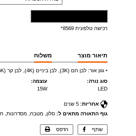
הוסף לסל קניות
רכישה טלפונית 8569*
תיאור מוצר
משלוח
• גוון אור: לבן חם (3K), לבן ביניים (4K), לבן קר (6K) • מחיר לפי מטר
סוג נורה:
עוצמה:
15W
LED
אחריות:
5 שנים
גוף התאורה מתאים ל:
סלון, מטבח, מסדרונות, חדר
שתף
הדפס