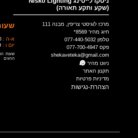
ניסקו לייטינג Nisko Lighting
(שקע ותקע תאורה)
מרכז לוגיסטי צריפין, מבנה 111
שעות
חיוג מהיר 8569*
א-ה :
0
טלפון 077-440-5032
יום ו :
0
פקס 077-700-4947
שעות הפ
shekaveteka@gmail.com
החגים
ניווט מהיר
תקנון האתר
מדיניות פרטיות
הצהרת-נגישות