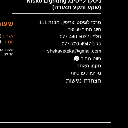
ניסקו לייטינג Nisko Lighting
(שקע ותקע תאורה)
מרכז לוגיסטי צריפין, מבנה 111
שעות
חיוג מהיר 8569*
א-ה :
0
טלפון 077-440-5032
יום ו :
0
פקס 077-700-4947
שעות הפ
shekaveteka@gmail.com
החגים
ניווט מהיר
תקנון האתר
מדיניות פרטיות
הצהרת-נגישות