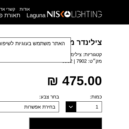
אודות
קשרי אדר
Laguna
תאורת פנ
צילינדר מוגן KRIS
האתר משתמש בעוגיות לשיפור
קטגוריות:
צילינדרים
|
צמודי תקרה
|
תאורת חוץ
מק״ט:
7902 | 6552
₪
475.00
כמות:
בחר צבע:
1
בחירת אפשרות
הוסף לסל קניות