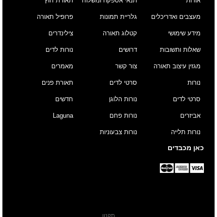
אודות
תנאי אספקה ומשלוח
תאורת חוץ
מעצבים ואדריכלים
גלריית תמונות
פרופיל תאורה
מידע שימושי
קטלוג תאורה
צילינדרים
שאלות ותשובות
דרושים
נורות לדים
מגזין עיצוב תאורה
צור קשר
מאמרים
נורות
סרטי לדים
תאורת פנים
סרטי לדים
נורות הלוגן
חדשים
אביזרים
נורות פחם
Laguna
נורות תלייה
נורות צבעוניות
כאן מכבדים
תקנון