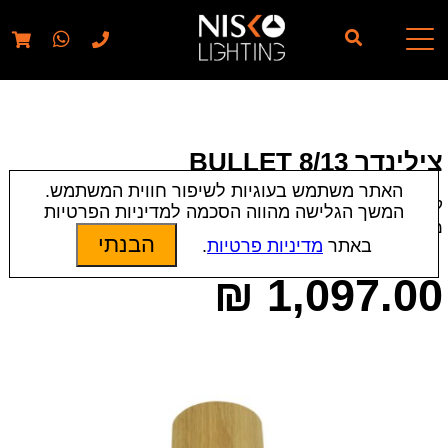
// elementor template for pages - should also ignore woo
pages!!
צילינדר BULLET 8/13
האתר משתמש בעוגיות לשיפור חווית המשתמש.
קטגוריות:
צילינדרים
|
תאורת פנים
המשך הגלישה מהווה הסכמה למדיניות הפרטיות
מק״ט:
000830
הבנתי
באתר
מדיניות פרטיות
.
₪
1,097.00