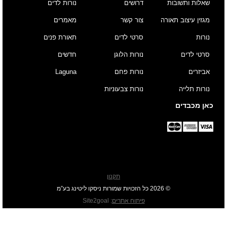
שאלות ותשובות
דרושים
נורות לדים
מגזין עיצוב תאורה
צור קשר
מאמרים
נורות
סרטי לדים
תאורת פנים
סרטי לדים
נורות הלוגן
חדשים
אביזרים
נורות פחם
Laguna
נורות תלייה
נורות צבעוניות
כאן מכבדים
תקנון
© 2026 כל הזכויות שמורות ניסקו ליטינג בע”מ
פיתוח אתרים
:
Site2goal