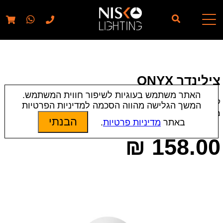
// elementor template for pages - should also ignore woo
pages!!
צילינדר ONYX
האתר משתמש בעוגיות לשיפור חווית המשתמש.
קטגוריות:
צילינדרים
|
צמודי תקרה
|
תאורת פנים
המשך הגלישה מהווה הסכמה למדיניות הפרטיות
מק״ט:
20112 | 20109
הבנתי
באתר
מדיניות פרטיות
.
₪
158.00