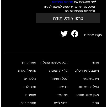
אני מאשר/ת את
מדיניות הפרטיות
ומסכים/ה שהמידע ישמש למענה לפנייה
ולמטרות המפורטות בה
צרפו אותי. תודה
עקבו אחרינו
אודות
תנאי אספקה ומשלוח
תאורת חוץ
מעצבים ואדריכלים
גלריית תמונות
פרופיל תאורה
מידע שימושי
קטלוג תאורה
צילינדרים
שאלות ותשובות
דרושים
נורות לדים
מגזין עיצוב תאורה
צור קשר
מאמרים
נורות
סרטי לדים
תאורת פנים