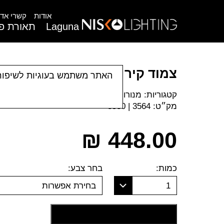
אודות
קשרי אדר
Laguna
תאורת פנ
צמוד קיר פונס
האתר משתמש בעוגיות לשיפור
קטגוריות:
מנורות קיר
|
תאורת חוץ
מק״ט:
3564 | 3580
₪
448.00
כמות:
בחר צבע:
1
בחירת אפשרות
הוסף לסל קניות