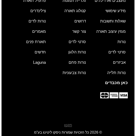
מעצבים ואדריכלים
גלריית תמונות
פרופיל תאורה
מידע שימושי
קטלוג תאורה
צילינדרים
שאלות ותשובות
דרושים
נורות לדים
מגזין עיצוב תאורה
צור קשר
מאמרים
נורות
סרטי לדים
תאורת פנים
סרטי לדים
נורות הלוגן
חדשים
אביזרים
נורות פחם
Laguna
נורות תלייה
נורות צבעוניות
כאן מכבדים
תקנון
© 2026 כל הזכויות שמורות ניסקו ליטינג בע”מ