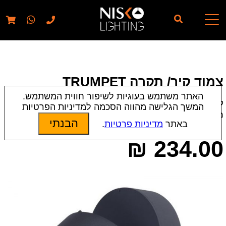
// elementor template for pages - should also ignore woo
pages!!
צמוד קיר/ תקרה TRUMPET
האתר משתמש בעוגיות לשיפור חווית המשתמש.
קטגוריות:
צמודי קיר/חומה
|
צמודי תקרה
|
תאורת חוץ
המשך הגלישה מהווה הסכמה למדיניות הפרטיות
מק״ט:
19103 | 18726 | 18727
הבנתי
באתר
מדיניות פרטיות
.
₪
234.00