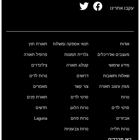
עקבו אחרינו
אודות
תנאי אספקה ומשלוח
תאורת חוץ
מעצבים ואדריכלים
גלריית תמונות
פרופיל תאורה
מידע שימושי
קטלוג תאורה
צילינדרים
שאלות ותשובות
דרושים
נורות לדים
מגזין עיצוב תאורה
צור קשר
מאמרים
נורות
סרטי לדים
תאורת פנים
סרטי לדים
נורות הלוגן
חדשים
אביזרים
נורות פחם
Laguna
נורות תלייה
נורות צבעוניות
כאן מכבדים