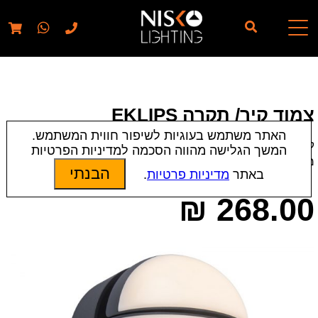
// elementor template for pages - should also ignore woo
pages!!
צמוד קיר/ תקרה EKLIPS
האתר משתמש בעוגיות לשיפור חווית המשתמש.
קטגוריות:
צמודי קיר/חומה
|
צמודי תקרה
|
תאורת חוץ
המשך הגלישה מהווה הסכמה למדיניות הפרטיות
מק״ט:
18320
הבנתי
באתר
מדיניות פרטיות
.
₪
268.00