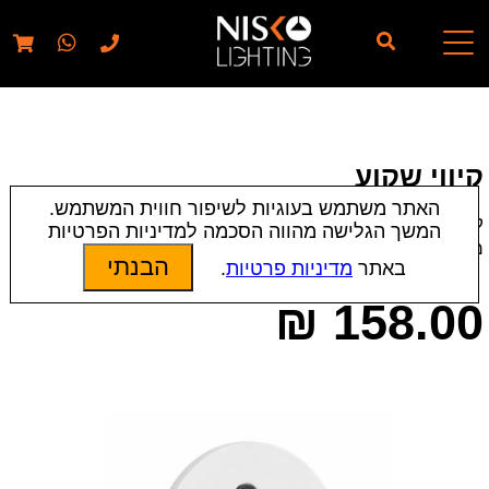
// elementor template for pages - should also ignore woo
pages!!
קיווי שקוע
האתר משתמש בעוגיות לשיפור חווית המשתמש.
קטגוריות:
מנורות קיר
|
תאורת פנים
המשך הגלישה מהווה הסכמה למדיניות הפרטיות
מק״ט:
22779 | 22778
הבנתי
באתר
מדיניות פרטיות
.
₪
158.00