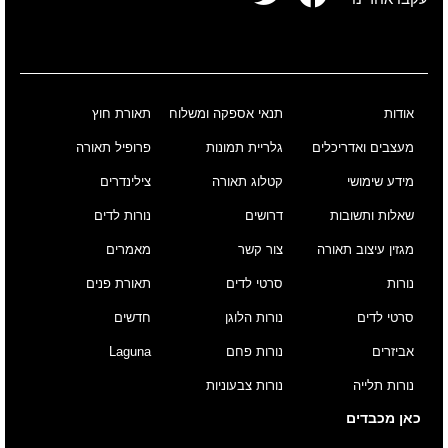
אודות
תנאי אספקה ומשלוח
תאורת חוץ
מעצבים ואדריכלים
גלריית תמונות
פרופיל תאורה
מידע שימושי
קטלוג תאורה
צילינדרים
שאלות ותשובות
דרושים
נורות לדים
מגזין עיצוב תאורה
צור קשר
מאמרים
נורות
סרטי לדים
תאורת פנים
סרטי לדים
נורות הלוגן
חדשים
אביזרים
נורות פחם
Laguna
נורות תלייה
נורות צבעוניות
כאן מכבדים