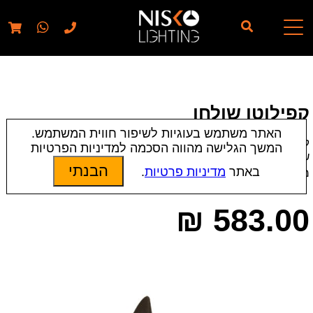
// elementor template for pages - should also ignore woo
pages!!
קפילוטו שולחן
האתר משתמש בעוגיות לשיפור חווית המשתמש.
קטגוריות:
Laguna
|
מנורות בהדפסה 3D
|
מנורות עמידה/
המשך הגלישה מהווה הסכמה למדיניות הפרטיות
שולחן
|
תאורת פנים
הבנתי
באתר
מדיניות פרטיות
.
מק״ט:
2155
₪
583.00